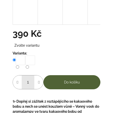
390 Kč
Měrná
Zvolte variantu
cena:
Varianta:
Do košíku
✨ Dopřej si zážitek z roztápějícího se kakaového
bobu a nech se unést kouzlem vůně – Vonný vosk do
aromalampy ve tvaru kakaového bobu od