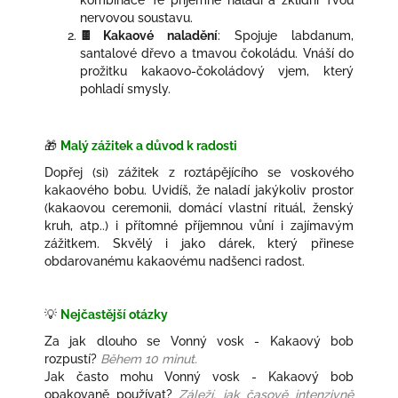
kombinace Tě příjemně naladí a zklidní Tvou
nervovou soustavu.
🍫Kakaové naladění
: Spojuje labdanum,
santalové dřevo a tmavou čokoládu. Vnáší do
prožitku kakaovo-čokoládový vjem, který
pohladí smysly.
🎁
Malý zážitek a důvod k radosti
Dopřej (si) zážitek z roztápějícího se voskového
kakaového bobu. Uvidíš, že naladí jakýkoliv prostor
(kakaovou ceremonii, domácí vlastní rituál, ženský
kruh, atp..) i přítomné příjemnou vůní i zajímavým
zážitkem. Skvělý i jako dárek, který přinese
obdarovanému kakaovému nadšenci radost.
💡
Nejčastější otázky
Za jak dlouho se Vonný vosk - Kakaový bob
rozpustí?
Během 10 minut.
Jak často mohu Vonný vosk - Kakaový bob
opakovaně používat?
Záleží, jak časově intenzivně