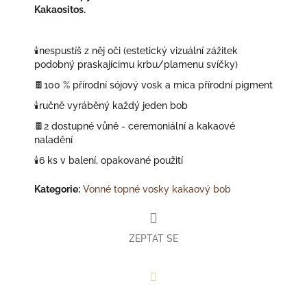
Kakaositos.
🕯️nespustíš z něj oči (estetický vizuální zážitek
podobný praskajícimu krbu/plamenu svíčky)
🍫100 % přírodní sójový vosk a mica přírodní pigment
🕯️ručně vyráběný každý jeden bob
🍫2 dostupné vůně - ceremoniální a kakaové
naladění
🕯️6 ks v balení, opakované použití
Kategorie
:
Vonné topné vosky kakaový bob
ZEPTAT SE
Facebook