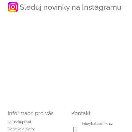
p
Sleduj novinky na Instagramu
a
t
í
Informace pro vás
Kontakt
Jak nakupovat
info
@
kakaositos.cz
Doprava a platba