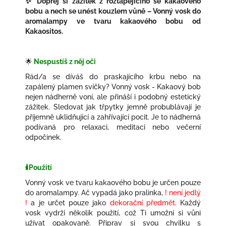
✨ Dopřej si zážitek z roztápějícího se kakaového
bobu a nech se unést kouzlem vůně – Vonný vosk do
aromalampy ve tvaru kakaového bobu od
Kakaositos.
🌟
Nespustíš z něj oči
Rád/a se díváš do praskajícího krbu nebo na
zapálený plamen svíčky? Vonný vosk - Kakaový bob
nejen nádherně voní, ale přináší i podobný estetický
zážitek. Sledovat jak třpytky jemně probublávají je
příjemně uklidňující a zahřívající pocit. Je to nádherná
podívaná pro relaxaci, meditaci nebo večerní
odpočinek.
🕯️Použití
Vonný vosk ve tvaru kakaového bobu je určen pouze
do aromalampy. Ač vypadá jako pralinka,
! není jedlý
!
a je určet pouze jako
dekorační předmět
. Každý
vosk vydrží několik použití, což Ti umožní si vůni
užívat opakovaně. Připrav si svou chvilku s