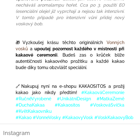
necháváš aromalampu hořet. Cca po 3. použití EO
(esenciální oleje) již vyprchají a nejsou tak intenzivní.
V tomto případě pro intenzivní vůni přidej nový
voskový bob.
🎁Vyzkoušej krásu těchto originálních
Vonných
vosků
a
upoutej pozornost každého v místnosti při
kakaové ceremonii
. Budeš zas o krůček blíže
autentičnosti kakaového prožitku a každé kakao
bude díky tomu obzvlášť speciální.
🔗
Nakupuj nyní na e-shopu KAKAOSITOS a prožij
kakao jako nikdy předtím!
#KakaováCeremonie
#RučněVyrobené #UnikátníDesign #MatkaZemě
#DuchaKakaa #Kakaositos #VoskováSvíčka
#KvětKakaovníku
#Kakao #VonneVosky #KakaovyVosk #VoskKakaovyBob
Z
Instagram
á