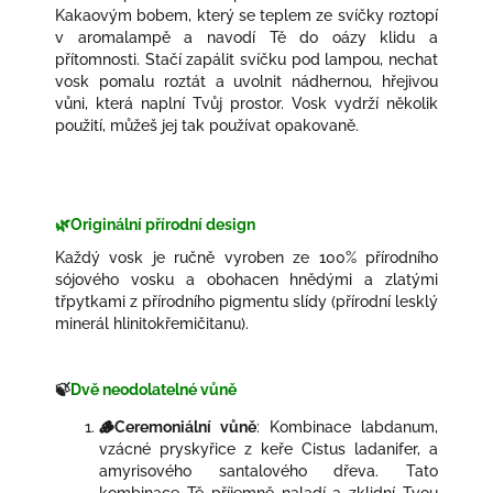
Kakaovým bobem, který se teplem ze svíčky roztopí
v aromalampě a navodí Tě do oázy klidu a
přítomnosti. Stačí zapálit svíčku pod lampou, nechat
vosk pomalu roztát a uvolnit nádhernou, hřejivou
vůni, která naplní Tvůj prostor. Vosk vydrží několik
použití, můžeš jej tak používat opakovaně.
🌿Originální přírodní design
Každý vosk je ručně vyroben ze 100% přírodního
sójového vosku a obohacen hnědými a zlatými
třpytkami z přírodního pigmentu slídy (přírodní lesklý
minerál hlinitokřemičitanu).
🍃
Dvě neodolatelné vůně
🪵Ceremoniální vůně
: Kombinace labdanum,
vzácné pryskyřice z keře Cistus ladanifer, a
amyrisového santalového dřeva. Tato