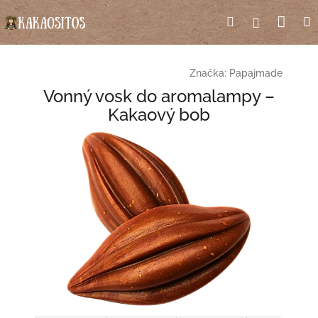
Přejít
Nák
Hledat
Přihlášení
na
obsah
koší
Značka:
Papajmade
Vonný vosk do aromalampy –
Kakaový bob