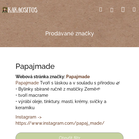
Přejít
Nák
Hledat
Přihlášení
na
obsah
koší
Prodávané značky
Papajmade
Webová stránka značky:
Papajmade
Papajmade
Tvoří s láskou a v souladu s přírodou 🌿
• Bylinky sbírané ručně z matičky Země🌱
• tvoří macrame
• výrábí oleje, tinktury, masti, krémy, svíčky a
keramiku
Instagram ->
https://www.instagram.com/papaj_made/
Otevřít filtr