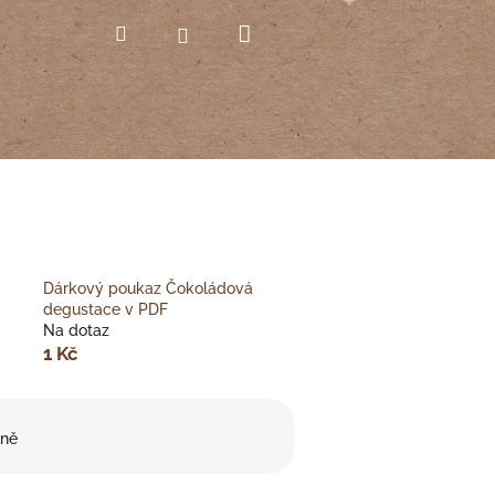
Nákupní
Hledat
Přihlášení
košík
Dárkový poukaz Čokoládová
degustace v PDF
Na dotaz
1 Kč
ně