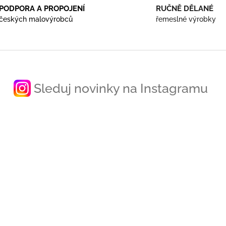
d
PODPORA A PROPOJENÍ
RUČNĚ DĚLANÉ
a
českých malovýrobců
řemeslné výrobky
c
í
p
r
v
k
y
Sleduj novinky na Instagramu
v
ý
p
i
s
u