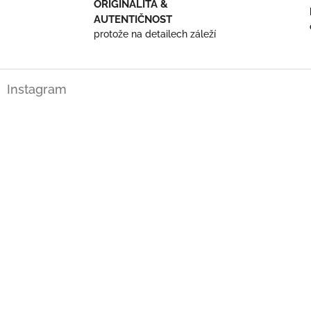
ORIGINALITA &
AUTENTIČNOST
protože na detailech záleží
Z
Instagram
á
p
a
t
í