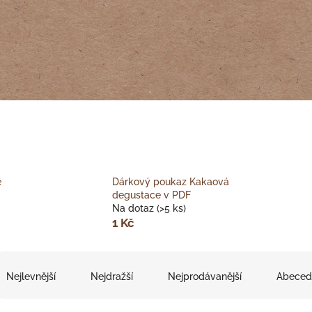
é
Dárkový poukaz Kakaová
degustace v PDF
Na dotaz
(>5 ks)
1 Kč
Nejlevnější
Nejdražší
Nejprodávanější
Abeced