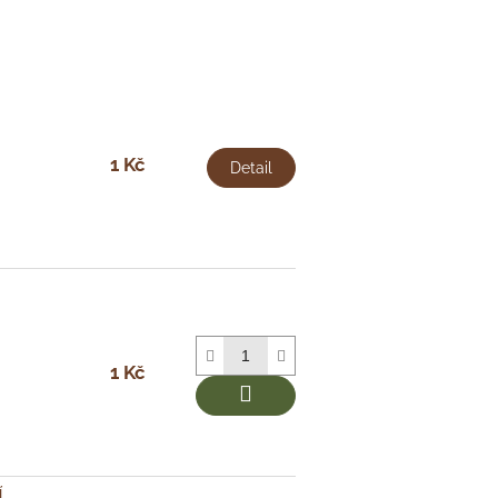
1 Kč
Detail
1 Kč
í