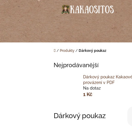
Přejít
na
obsah
Domů
/
Produkty
/
Dárkový poukaz
Nejprodávanější
Dárkový poukaz Kakaov
provázení v PDF
Na dotaz
1 Kč
Ř
Dárkový poukaz
a
z
e