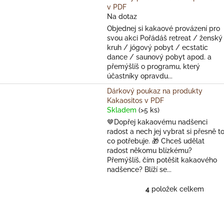
v PDF
Na dotaz
Objednej si kakaové provázení pro
svou akci Pořádáš retreat / ženský
kruh / jógový pobyt / ecstatic
dance / saunový pobyt apod. a
přemýšlíš o programu, který
účastníky opravdu...
Dárkový poukaz na produkty
Kakaositos v PDF
Skladem
(>5 ks)
🤎Dopřej kakaovému nadšenci
radost a nech jej vybrat si přesně to
co potřebuje. 🎁 Chceš udělat
radost někomu blízkému?
Přemýšlíš, čím potěšit kakaového
nadšence? Blíží se...
4
položek celkem
O
v
l
á