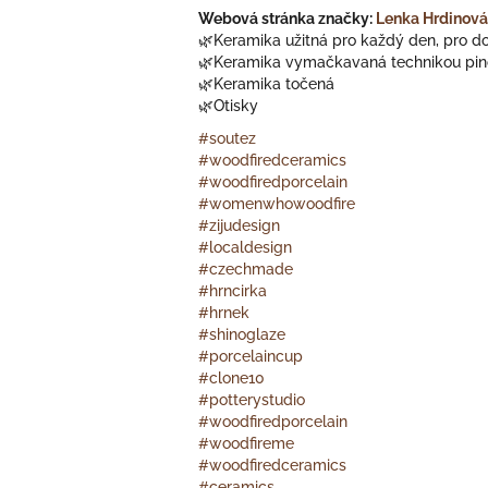
Webová stránka značky:
Lenka Hrdinová
🌿Keramika užitná pro každý den, pro d
🌿Keramika vymačkavaná technikou pi
🌿Keramika točená
🌿Otisky
#soutez
#woodfiredceramics
#woodfiredporcelain
#womenwhowoodfire
#zijudesign
#localdesign
#czechmade
#hrncirka
#hrnek
#shinoglaze
#porcelaincup
#clone10
#potterystudio
#woodfiredporcelain
#woodfireme
#woodfiredceramics
#ceramics