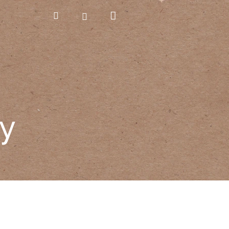
Nákupní
Hledat
Přihlášení
košík
y