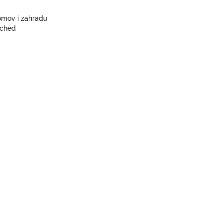
omov i zahradu
nched