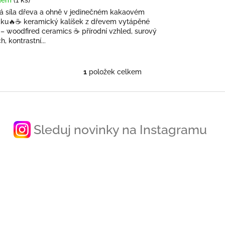
á síla dřeva a ohně v jedinečném kakaovém
čku🔥☕ keramický kalíšek z dřevem vytápěné
– woodfired ceramics ☕ přírodní vzhled, surový
h, kontrastní...
1
položek celkem
O
v
l
á
d
a
Sleduj novinky na Instagramu
c
í
p
r
v
k
y
v
ý
p