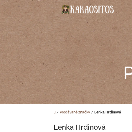
Přejít
na
obsah
Domů
/
Prodávané značky
/
Lenka Hrdinová
Lenka Hrdinová