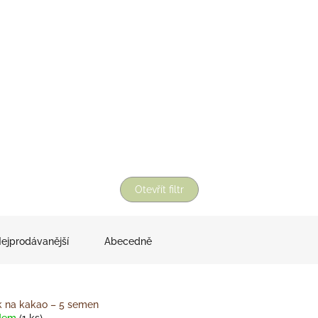
Otevřít filtr
ejprodávanější
Abecedně
na kakao –⁠⁠⁠⁠⁠⁠ 5 semen
dem
(1 ks)