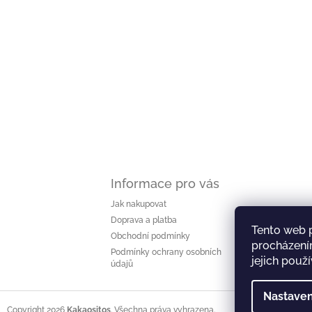
í
Informace pro vás
Jak nakupovat
Doprava a platba
Tento web 
Obchodní podmínky
procházení
Podmínky ochrany osobních
jejich použ
údajů
Nastaven
Copyright 2026
Kakaositos
. Všechna práva vyhrazena.