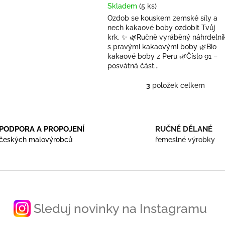
Skladem
(5 ks)
Ozdob se kouskem zemské síly a
nech kakaové boby ozdobit Tvůj
krk. ✨ 🌿Ručně vyráběný náhrdelní
s pravými kakaovými boby 🌿Bio
kakaové boby z Peru 🌿Číslo 91 –
posvátná část...
3
položek celkem
O
v
l
á
d
PODPORA A PROPOJENÍ
RUČNĚ DĚLANÉ
a
českých malovýrobců
řemeslné výrobky
c
í
p
r
v
k
y
Sleduj novinky na Instagramu
v
ý