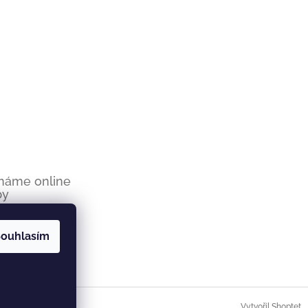
ímáme online
by
ouhlasím
Vytvořil Shoptet