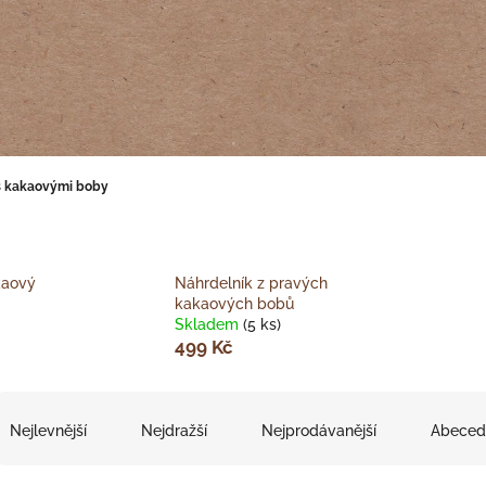
s kakaovými boby
kaový
Náhrdelník z pravých
kakaových bobů
Skladem
(5 ks)
499 Kč
Nejlevnější
Nejdražší
Nejprodávanější
Abeced