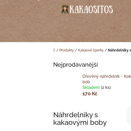
Přejít
na
obsah
Domů
/
Produkty
/
Kakaové šperky
/
Náhrdelníky 
Nejprodávanější
Dřevěný náhrdelník - Ka
bob
Skladem
(2 ks)
170 Kč
Ř
Náhrdelníky s
a
z
kakaovými boby
e