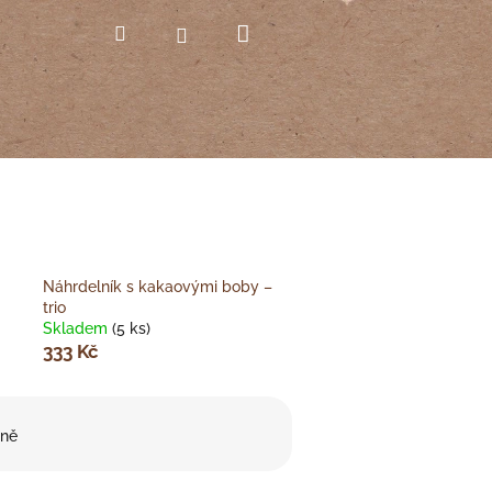
Nákupní
Hledat
Přihlášení
košík
Náhrdelník s kakaovými boby –
trio
Skladem
(5 ks)
333 Kč
ně