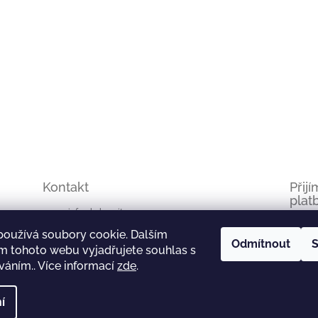
p
i
s
u
Kontakt
Přij
plat
info
@
kakaositos.cz
používá soubory cookie. Dalším
kakaositos
Odmítnout
S
m tohoto webu vyjadřujete souhlas s
íváním.. Více informací
zde
.
kakaositos
í