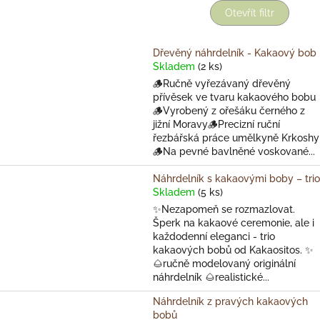
Otevřít filtr
Dřevěný náhrdelník - Kakaový bob
Skladem
(2 ks)
🪵Ručně vyřezávaný dřevěný
přívěsek ve tvaru kakaového bobu
🪵Vyrobený z ořešáku černého z
jižní Moravy🪵Precizní ruční
řezbářská práce umělkyně Krkoshy
🪵Na pevné bavlněné voskované...
Náhrdelník s kakaovými boby – trio
Skladem
(5 ks)
✨Nezapomeň se rozmazlovat.
Šperk na kakaové ceremonie, ale i
každodenní eleganci - trio
kakaových bobů od Kakaositos. ✨
🌰ručně modelovaný originální
náhrdelník 🌰realistické...
Náhrdelník z pravých kakaových
bobů