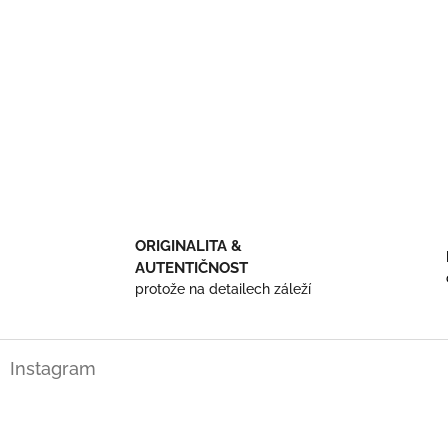
ORIGINALITA &
AUTENTIČNOST
protože na detailech záleží
Z
Instagram
á
p
a
t