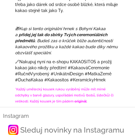
třeba jako dárek od srdce osobě blízké, která miluje
kakao stejně tak jako Ty.
🎁
Kup si tento originální hrnek s Bohyní Kakaa
a
přidej jej tak do sbírky Tvých ceremoniálních
předmětů
. Budeš zas o krůček blíže autentičnosti
kakaového prožitku a každé kakao bude díky němu
obzvlášť speciální.
🔗
Nakupuj nyní na e-shopu KAKAOSITOS a prožij
kakao jako nikdy předtím!
#KakaováCeremonie
#RučněVyrobený #UnikátníDesign #MatkaZemě
#DuchaKakaa #Kakaositos #KeramickyHrnek
*Každý umělecký kousek rukou vyráběný může mít mírné
odchylky v barvě glazury, uspořádání motivů (bobů, lístečků) či
velikosti. Každý kousek je tím pádem
originál
.
Z
Instagram
á
p
Sleduj novinky na Instagramu
a