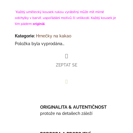
*Každý umělecký kousek rukou vyráběný může mít mírné
odchylky v barvě, uspořádání motivů či velikosti. Každý kousek je
tím pádem
originál
.
Kategorie
:
Hrnečky na kakao
Položka byla vyprodána…
ZEPTAT SE
Facebook
ORIGINALITA & AUTENTIČNOST
protože na detailech záleží