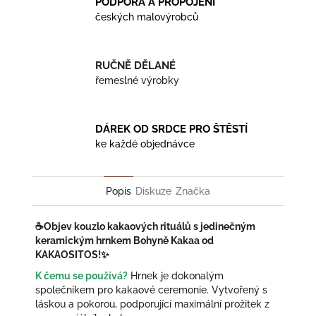
PODPORA A PROPOJENÍ
českých malovýrobců
RUČNĚ DĚLANÉ
řemeslné výrobky
DÁREK OD SRDCE PRO ŠTĚSTÍ
ke každé objednávce
Popis
Diskuze
Značka
☕Objev kouzlo kakaových rituálů s jedinečným
keramickým hrnkem Bohyně Kakaa od
KAKAOSITOS!✨
K čemu se používá?
Hrnek je dokonalým
společníkem pro kakaové ceremonie. Vytvořený s
láskou a pokorou, podporující maximální prožitek z