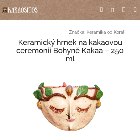
Přejít
Nák
Hledat
Přihlášení
na
obsah
koší
Značka:
Keramika od Koral
Keramický hrnek na kakaovou
ceremonii Bohyně Kakaa – 250
ml