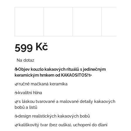
599 Kč
Měrná
Na dotaz
cena:
☕Objev kouzlo kakaových rituálů s jedinečným
keramickým hrnkem od KAKAOSITOS!✨
🌿ručně mačkaná keramika
☕kvalitní hlína
🌿
s láskou tvarované a malované detaily kakaových
bobů a listů
☕design realistických kakaových bobů
🌿kalíškovitý tvar (bez ouška), uchopení do dlaní