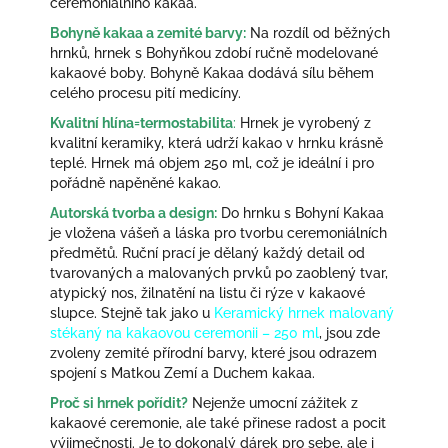
ceremoniálního kakaa.
Bohyně kakaa a zemité barvy:
Na rozdíl od běžných
hrnků, hrnek s Bohyňkou zdobí ručně modelované
kakaové boby. Bohyně Kakaa dodává sílu během
celého procesu pití medicíny.
Kvalitní hlína=termostabilita
:
Hrnek je vyrobený z
kvalitní keramiky, která udrží kakao v hrnku krásně
teplé. Hrnek má objem 250 ml, což je ideální i pro
pořádně napěněné kakao.
Autorská tvorba a design:
Do hrnku s Bohyní Kakaa
je vložena vášeň a láska pro tvorbu ceremoniálních
předmětů. Ruční prací je dělaný každý detail od
tvarovaných a malovaných prvků po zaoblený tvar,
atypický nos, žilnatění na listu či rýze v kakaové
slupce.
Stejně tak jako u
Keramický hrnek malovaný
stékaný na kakaovou ceremonii – 250 ml
, jsou zde
zvoleny zemité přírodní barvy, které jsou odrazem
spojení s Matkou Zemí a Duchem kakaa.
Proč si hrnek pořídit?
Nejenže umocní zážitek z
kakaové ceremonie, ale také přinese radost a pocit
výjimečnosti. Je to dokonalý dárek pro sebe, ale i