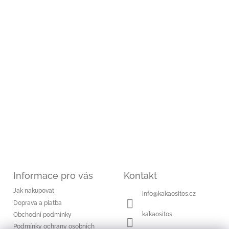
t
í
Informace pro vás
Kontakt
Jak nakupovat
info
@
kakaositos.cz
Doprava a platba
kakaositos
Obchodní podmínky
Podmínky ochrany osobních