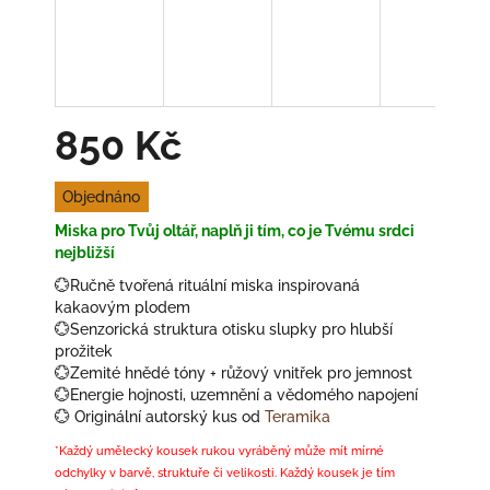
850 Kč
Měrná
Objednáno
cena:
Miska pro Tvůj oltář, naplň ji tím, co je Tvému srdci
nejbližší
💮
Ručně tvořená rituální miska inspirovaná
kakaovým plodem
💮
Senzorická struktura otisku slupky pro hlubší
prožitek
💮
Zemité hnědé tóny + růžový vnitřek pro jemnost
💮
Energie hojnosti, uzemnění a vědomého napojení
💮
Originální autorský kus od
Teramika
*Každý umělecký kousek rukou vyráběný může mít mírné
odchylky v barvě, struktuře či velikosti. Každý kousek je tím