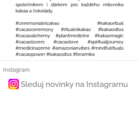
společníkem i dárkem pro každého milovníka
kakaa a čokolády.
#ceremonialnicakao #kakaoritual
#cacaoceremony #ritualnikakao #kakaositos
#cacaoalchemy #plantmedicine #kakaomagic
#cacaolovers #cacaolove #spiritualjourney
#medicinazeme #amazonianvibes #mindfulrituals
#cacaopower #kakaositos #teramika
Z
Instagram
á
p
Sleduj novinky na Instagramu
a
t
í