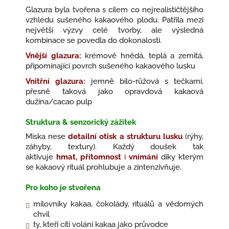
Glazura byla tvořena s cílem co nejrealističtějšího
vzhledu sušeného kakaového plodu. Patřila mezi
největší výzvy celé tvorby, ale výsledná
kombinace se povedla do dokonalosti.
Vnější glazura:
krémově hnědá, teplá a zemitá,
připomínající povrch sušeného kakaového lusku
Vnitřní glazura:
jemně bílo-růžová s tečkami,
přesně taková jako opravdová kakaová
dužina/cacao pulp
Struktura & senzorický zážitek
Miska nese
detailní otisk a strukturu lusku
(rýhy,
záhyby, textury). Každý doušek tak
aktivuje
hmat, přítomnost
i
vnímání
díky kterým
se kakaový rituál prohlubuje a zintenzivňuje.
Pro koho je stvořena
milovníky kakaa, čokolády, rituálů a vědomých
chvil
ty, kteří cítí volání kakaa jako průvodce