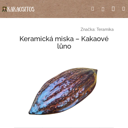
Přejít
Nák
Hledat
Přihlášení
na
obsah
koší
Značka:
Teramika
Keramická miska – Kakaové
lůno