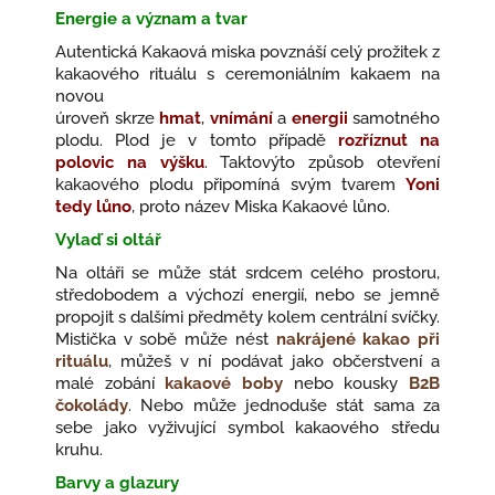
Energie a význam a tvar
Autentická Kakaová miska povznáší celý prožitek z
kakaového rituálu s ceremoniálním kakaem na
novou
úroveň skrze
hmat
,
vnímání
a
energii
samotného
plodu. Plod je v tomto případě
rozříznut na
polovic na výšku
. Taktovýto způsob otevření
kakaového plodu připomíná svým tvarem
Yoni
tedy lůno
, proto název Miska Kakaové lůno.
Vylaď si oltář
Na oltáři se může stát
srdcem celého prostoru,
s
tředobodem a výchozí energií, nebo se jemně
propojit s dalšími předměty kolem centrální svíčky.
Mistička v sobě může nést
nakrájené kakao při
rituálu
,
můžeš v ní podávat jako občerstvení a
malé zobání
kakaové boby
nebo kousky
B2B
čokolády
.
Nebo může jednoduše
stát sama za
sebe
jako vyživující symbol kakaového středu
kruhu.
Barvy a glazury