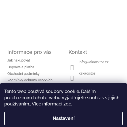
Informace pro vás
Kontakt
Jak nakupovat
info
@
kakaositos.cz
Doprava a platba
kakaositos
Obchodní podmínky
Podmínky ochrany osobních
kakaositos
údajů
Tento web používá soubory cookie. Dalším
procházením tohoto webu vyjadřujete souhlas s jejich
Přijímáme online
používáním.. Více informací
zde
.
platby
Nastavení