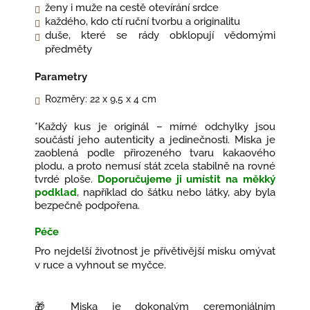
ženy i muže na cestě otevírání srdce
každého, kdo ctí ruční tvorbu a originalitu
duše, které se rády obklopují vědomými
předměty
Parametry
Rozměry: 22 x 9,5 x 4 cm
*Každý kus je originál – mírné odchylky jsou
součástí jeho autenticity a jedinečnosti. Miska je
zaoblená podle přirozeného tvaru kakaového
plodu, a proto nemusí stát zcela stabilně na rovné
tvrdé ploše.
Doporučujeme ji umístit na měkký
podklad
, například do šátku nebo látky, aby byla
bezpečně podpořena.
Péče
Pro nejdelší životnost je přívětivější misku omývat
v ruce a vyhnout se myčce.
🎁 Miska je dokonalým ceremoniálním