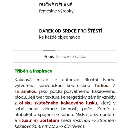
RUČNĚ DĚLANÉ
řemeslné výrobky
DÁREK OD SRDCE PRO ŠTĚSTÍ
ke každé objednávce
Popis
Diskuze
Značka
Příběh a inspirace
Kakaová miska je autorská rituální tvorba
vytvořena senzorickou keramičkou
Terkou /
Teramikou
jako poctu posvátnému kakaovému
plodu. Její tvar, textura i energetický záměr vznikly
z
otisku skutečného kakaového lusku
, který v
sobě nese vibrace hojnosti, péče, Země a
hlubokého spojení se sebou. Miska je symbolem
a
rituálním portálem
mezi
rostlinou -> stromem
kakaovníku
a
hmotou -> člověkem
.