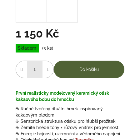
1 150 Kč
Měrná
Skladem
(3 ks)
cena:
Do košíku
První realisticky modelovaný keramický otisk
kakaového bobu do hrnečku
☕️
Ručně tvořený rituální hrnek inspirovaný
kakaovým plodem
☕️
Senzorická struktura otisku pro hlubší prožitek
☕️
Zemité hnědé tóny + růžový vnitřek pro jemnost
☕️
Energie hojnosti, uzemnění a vědomého napojení
☕️
Originální autorský kus od
Teramika