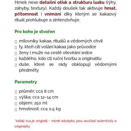
Hrnek nese
detailní otisk a strukturu lusku
(rýhy,
záhyby, textury).
Každý doušek tak aktivuje
hmat
,
přítomnost
i
vnímání
díky kterým se kakaový
rituál prohlubuje a zintenzivňuje.
Pro koho je stvořen
milovníky kakaa, rituálů a vědomých chvil
ty, kteří cítí volání kakaa jako průvodce
ženy i muže na cestě otevírání srdce
každého, kdo ctí ruční tvorbu a originalitu
duše, které se rády obklopují vědomými
předměty
Parametry
průměr:
cca 8 cm
výška:
cca 12–14 cm
objem:
250 ml
hmotnost:
cca 0,5 kg
*každý kus je originál – mírné odchylky jsou součástí autenticity a
originality