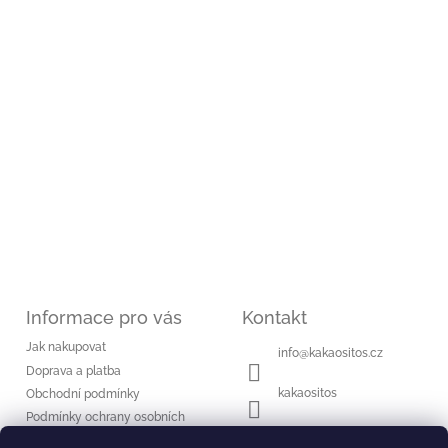
í
Informace pro vás
Kontakt
Jak nakupovat
info
@
kakaositos.cz
Doprava a platba
kakaositos
Obchodní podmínky
Podmínky ochrany osobních
kakaositos
údajů