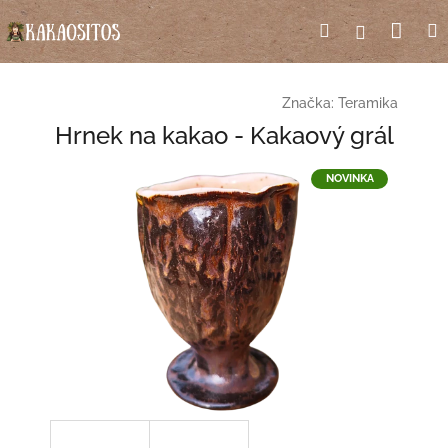
Přejít
Nák
Hledat
Přihlášení
na
obsah
koší
Značka:
Teramika
Hrnek na kakao - Kakaový grál
NOVINKA