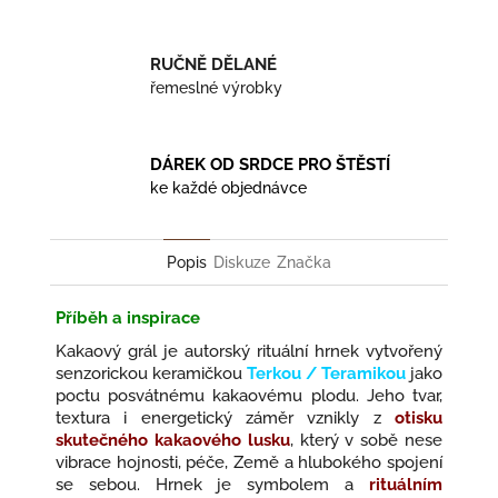
RUČNĚ DĚLANÉ
řemeslné výrobky
DÁREK OD SRDCE PRO ŠTĚSTÍ
ke každé objednávce
Popis
Diskuze
Značka
Příběh a inspirace
Kakaový grál je autorský rituální hrnek vytvořený
senzorickou keramičkou
Terkou / Teramikou
jako
poctu posvátnému kakaovému plodu. Jeho tvar,
textura i energetický záměr vznikly z
otisku
skutečného kakaového lusku
, který v sobě nese
vibrace hojnosti, péče, Země a hlubokého spojení
se sebou. Hrnek je symbolem a
rituálním