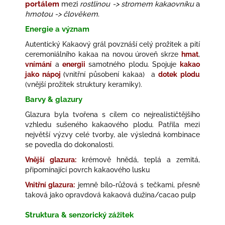
portálem
mezi
rostlinou -> stromem kakaovníku
a
hmotou -> člověkem
.
Energie a význam
Autentický Kakaový grál povznáší celý prožitek a pití
ceremoniálního kakaa na novou úroveň skrze
hmat
,
vnímání
a
energii
samotného plodu. Spojuje
kakao
jako nápoj
(
vnitřní působení kakaa) a
dotek plodu
(vnější prožitek struktury keramiky).
Barvy & glazury
Glazura byla tvořena s cílem co nejrealističtějšího
vzhledu sušeného kakaového plodu. Patřila mezi
největší výzvy celé tvorby, ale výsledná kombinace
se povedla do dokonalosti.
Vnější glazura:
krémově hnědá, teplá a zemitá,
připomínající povrch kakaového lusku
Vnitřní glazura:
jemně bílo-růžová s tečkami, přesně
taková jako opravdová kakaová dužina/cacao pulp
Struktura & senzorický zážitek