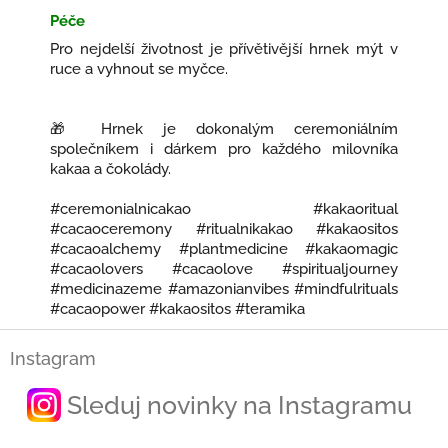
Péče
Pro nejdelší životnost je přívětivější hrnek mýt v
ruce a vyhnout se myčce.
🎁 Hrnek je dokonalým ceremoniálním
společníkem i dárkem pro každého milovníka
kakaa a čokolády.
#ceremonialnicakao #kakaoritual
#cacaoceremony #ritualnikakao #kakaositos
#cacaoalchemy #plantmedicine #kakaomagic
#cacaolovers #cacaolove #spiritualjourney
#medicinazeme #amazonianvibes #mindfulrituals
#cacaopower #kakaositos #teramika
Z
Instagram
á
p
Sleduj novinky na Instagramu
a
t